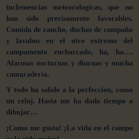
inclemencias
meteorologicas
, que
no
han sido
precisamente
favorables.
Com
ida
de rancho, duchas de campaña
y
lavabos
en el otro extremo del
campamento encharcado,
ha, ha…
.
Al
armas nocturnas y diurnas
y
mucha
camaradería
.
Y todo ha salido a la perfeccion, como
un reloj.
Hasta me ha dado tiempo a
dibujar…
¡Como me gusta! ¡La vida en el campo
es la vida mejor!